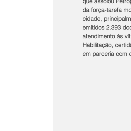
que assolou Petróp
da força-tarefa m
cidade, principa
emitidos 2.393 do
atendimento às vít
Habilitação, certi
em parceria com c