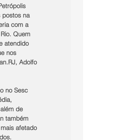
etrópolis 
 postos na 
eria com a 
 Rio. Quem 
e atendido 
ue nos 
an.RJ, Adolfo 
o no Sesc 
dia, 
 além de 
an também 
 mais afetado 
dos.