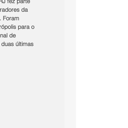
RJ fez parte 
radores da 
. Foram 
ópolis para o 
nal de 
 duas últimas 