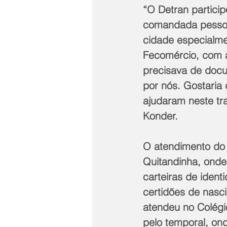
“O Detran partici
comandada pessoa
cidade especialme
Fecomércio, com a
precisava de docu
por nós. Gostaria
ajudaram neste tra
Konder.  
O atendimento do
Quitandinha, onde
carteiras de ident
certidões de nasc
atendeu no Colégio
pelo temporal, on