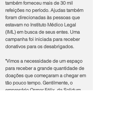
também forneceu mais de 30 mil 
refeições no período. Ajudas também 
foram direcionadas às pessoas que 
estavam no Instituto Médico Legal 
(IML) em busca de seus entes. Uma 
campanha foi iniciada para receber 
donativos para os desabrigados.
"Vimos a necessidade de um espaço 
para receber a grande quantidade de 
doações que começaram a chegar em 
tão pouco tempo. Gentilmente, o 
empresário Osmar Félix, da Solidum 
Log, nos cedeu o galpão. Recebemos 
muita coisa de todos os lugares. Toda 
a logística de recebimento e retirada 
só foi possível graças também aos 
voluntários que dispuseram o seu 