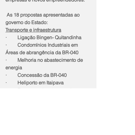
 As 18 propostas apresentadas ao 
governo do Estado:
Transporte e infraestrutura
·         Ligação Bingen- Quitandinha
·         Condomínios Industriais em 
Áreas de abrangência da BR-040
·         Melhoria no abastecimento de 
energia
·         Concessão da BR-040
·         Heliporto em Itaipava
·         Expansão do gás natural
Tecnologia
·         Programa de Capacitação e 
Inclusão em Tecnologia de jovens em 
escolas públicas do Estado do Rio de 
Janeiro.