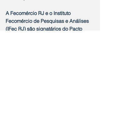
A Fecomércio RJ e o Instituto 
Fecomércio de Pesquisas e Análises 
(IFec RJ) são signatários do Pacto 
Global da ONU. Ao terem suas 
adesões oficializadas pelo organismo 
internacional, as duas Casas se 
comprometem com os dez princípios 
universais derivados da Declaração 
Universal dos Direitos Humanos, da 
Declaração da Organização 
Internacional do Trabalho sobre 
Princípios e Direitos Fundamentais do 
Trabalho, da Declaração do Rio sobre 
Meio Ambiente e Desenvolvimento, e 
da Convenção das Nações Unidas 
Contra a Corrupção, se alinhando aos 
17 Objetivos de Desenvolvimento 