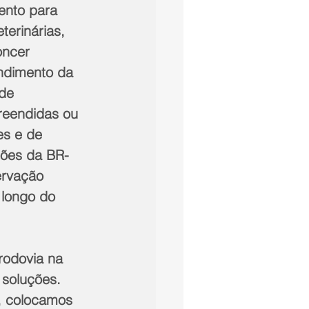
nto para 
terinárias, 
oncer 
ndimento da 
de 
reendidas ou 
es e de 
ções da BR-
ervação 
 longo do 
rodovia na 
 soluções. 
, colocamos 