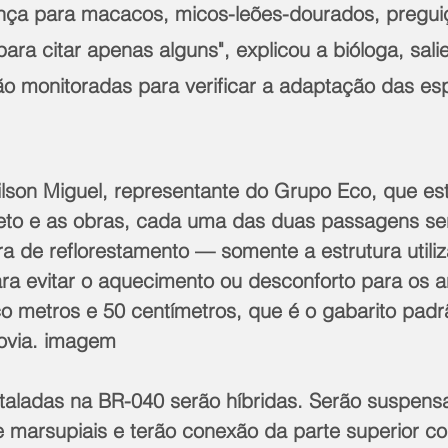
nça para macacos, micos-leões-dourados, preguiç
ara citar apenas alguns", explicou a bióloga, sal
o monitoradas para verificar a adaptação das esp
son Miguel, representante do Grupo Eco, que est
eto e as obras, cada uma das duas passagens ser
a de reflorestamento — somente a estrutura utili
a evitar o aquecimento ou desconforto para os a
co metros e 50 centímetros, que é o gabarito padr
ovia. imagem
staladas na BR-040 serão híbridas. Serão suspens
e marsupiais e terão conexão da parte superior c