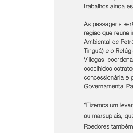
trabalhos ainda e
As passagens serã
região que reúne 
Ambiental de Petró
Tinguá) e o Refúgi
Villegas, coorden
escolhidos estrat
concessionária e 
Governamental Pa
“Fizemos um levan
ou marsupiais, qu
Roedores também p