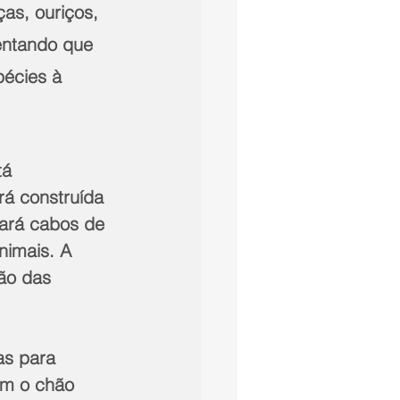
as, ouriços, 
ientando que 
écies à 
á 
á construída 
zará cabos de 
nimais. A 
ão das 
as para 
om o chão 