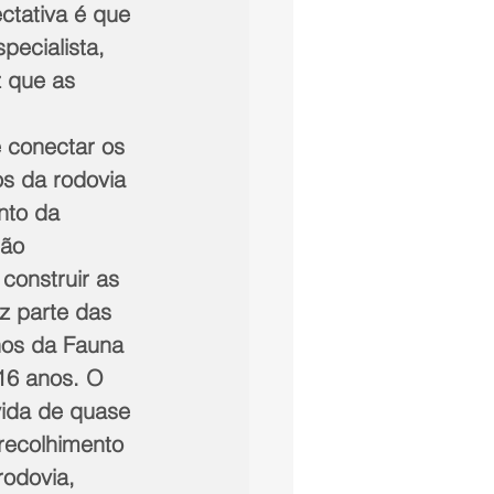
tativa é que 
pecialista, 
 que as 
 conectar os 
s da rodovia 
nto da 
ão 
 construir as 
 parte das 
hos da Fauna 
16 anos. O 
vida de quase 
recolhimento 
rodovia, 