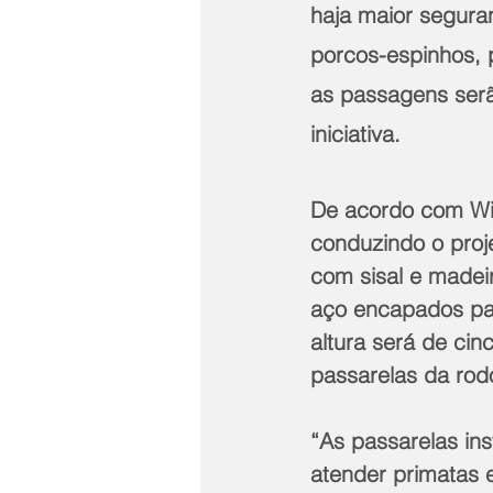
haja maior segura
porcos-espinhos, p
as passagens serã
iniciativa.
De acordo com Wil
conduzindo o proj
com sisal e madeir
aço encapados par
altura será de cin
passarelas da rod
“As passarelas in
atender primatas 