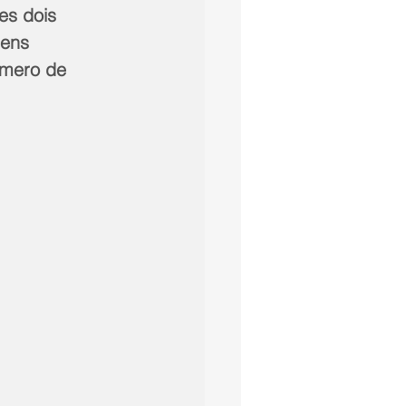
es dois 
gens 
úmero de 