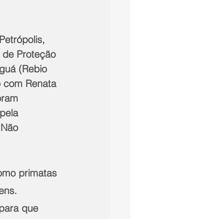
etrópolis, 
 de Proteção 
nguá (Rebio 
do com Renata 
oram 
pela 
 Não 
omo primatas 
ens. 
para que 