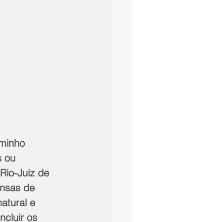
minho 
s ou 
Rio-Juiz de 
nsas de 
atural e 
cluir os 