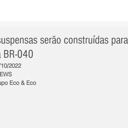
AS NOTÍCIAS
GERAL
CIDADE
POLÍTICA
INT
uspensas serão construídas para
na BR-040
0/10/2022
NEWS
upo Eco & Eco