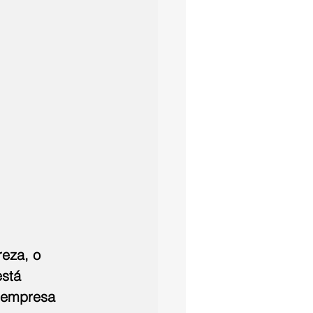
eza, o 
está 
 empresa 