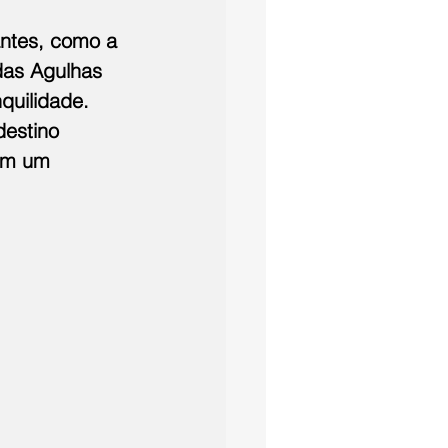
ntes, como a 
das Agulhas 
quilidade. 
estino 
cam um 