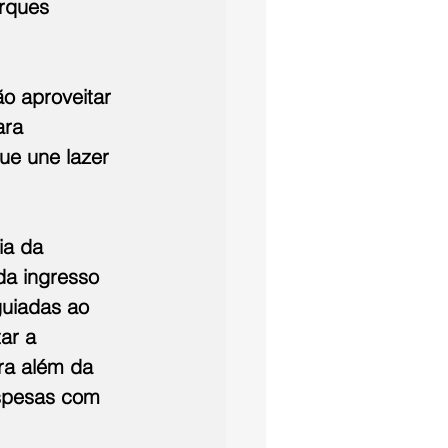
rques 
o aproveitar 
ara 
ue une lazer 
ia da 
da ingresso 
guiadas ao 
ar a 
ra além da 
espesas com 