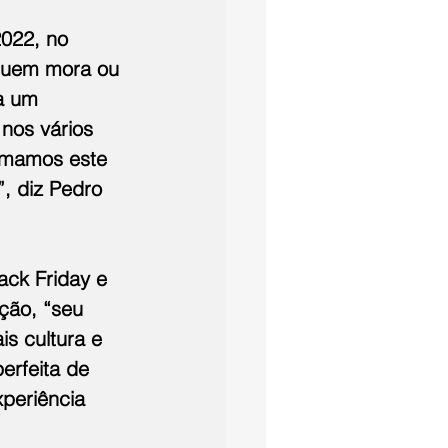
022, no 
quem mora ou 
a um 
nos vários 
omamos este 
, diz Pedro 
ck Friday e 
ção, “seu 
s cultura e 
rfeita de 
periência 