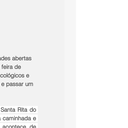
ades abertas 
feira de 
cológicos e 
s e passar um 
Santa Rita do 
a caminhada e 
 acontece de 