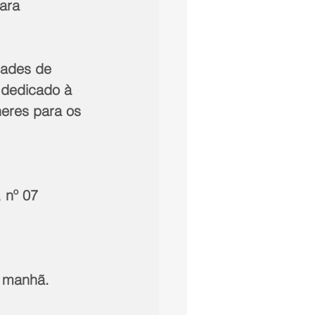
ara 
dades de 
 dedicado à 
eres para os 
 nº 07 
a manhã. 