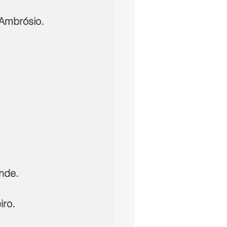
 Ambrósio. 
nde. 
iro. 