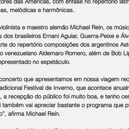
ores das Américas, com ênfase no repertório lati
cas, melódicas e harmônicas.
iolinista e maestro alemão Michael Rein, os músi
s dos brasileiros Ernani Aguiar, Guerra-Peixe e Álv
e do repertório composições dos argentinos Astor
do venezuelano Aldemaro Romero, além de Bob Lip
epresentado no espetáculo.
concerto que apresentamos em nossa viagem rec
radicional Festival de Inverno, que acontece anua
, a recepção do público foi muito boa, e tenho ce
rói também vai apreciar bastante o programa que 
”, afirma Michael Rein.