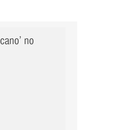
ERNACIONAL
POLÍCIA
Mais
icano’ no