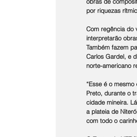
obras de composit
por riquezas rítmi
Com regência do v
interpretarão obra
Também fazem part
Carlos Gardel, e 
norte-americano r
“Esse é o mesmo 
Preto, durante o t
cidade mineira. Lá
a plateia de Nite
com todo o carinho