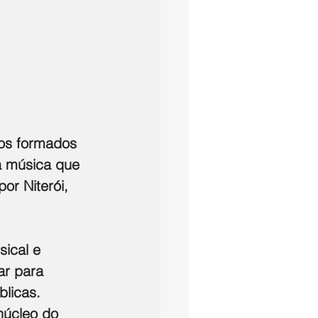
dos formados 
a música que 
or Niterói, 
sical e 
ar para 
licas. 
núcleo do 