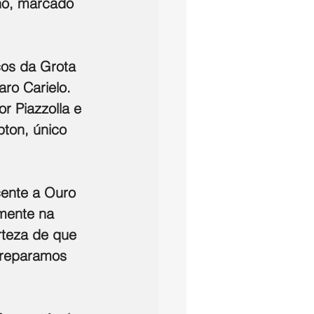
no, marcado 
cos da Grota 
aro Carielo. 
 Piazzolla e 
ton, único 
ente a Ouro 
lmente na 
rteza de que 
preparamos 