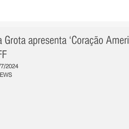
AS NOTÍCIAS
GERAL
CIDADE
POLÍTICA
INT
a Grota apresenta ‘Coração Amer
FF
/7/2024
NEWS