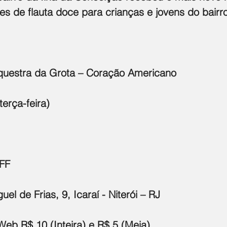
es de flauta doce para crianças e jovens do bairro
questra da Grota – Coração Americano
terça-feira)
UFF
el de Frias, 9, Icaraí - Niterói – RJ
Web R$ 10 (Inteira) e R$ 5 (Meia)