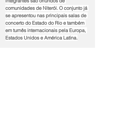
integrantes são oriundos de 
comunidades de Niterói. O conjunto já 
se apresentou nas principais salas de 
concerto do Estado do Rio e também 
em turnês internacionais pela Europa, 
Estados Unidos e América Latina.
Serviço:
Orquestra da Grota - Série Mestres da 
Música
Dia: Domingo, 16 de abril de 2023
Hora: 15h
Local: Museu do Ingá - Rua Presidente 
Pedreira, 78 - Ingá - Niterói
Capacidade: 60 lugares
Entrada franca