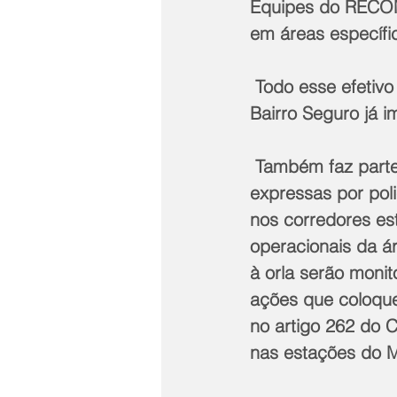
Equipes do RECOM
em áreas específi
 Todo esse efetivo se juntará aos policiais dos programas Segurança Presente e 
Bairro Seguro já i
 Também faz parte do planejamento o reforço no patrulhamento das vias 
expressas por pol
nos corredores es
operacionais da á
à orla serão moni
ações que coloque
no artigo 262 do 
nas estações do M