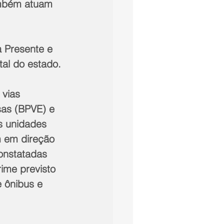
ambém atuam 
tal do estado.
sas (BPVE) e 
s unidades 
m em direção 
onstatadas 
ime previsto 
 ônibus e 