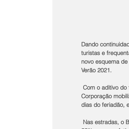
Dando continuidad
turistas e frequent
novo esquema de 
Verão 2021.
 Com o aditivo do feriado da Independência,7 de setembro, o comando da 
Corporação mobiliz
dias do feriadão, 
 Nas estradas, o Batalhão de Polícia Rodoviária (BPRv) emprega um reforço de 