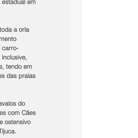
a estadual em 
amento 
 carro-
nclusive, 
is, tendo em 
es das praias 
ões com Cães 
e ostensivo 
ijuca. 