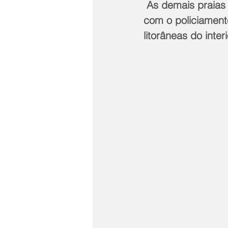
 As demais praias da capital, como Flamengo, Botafogo e Urca, também estarão 
com o policiament
litorâneas do inter