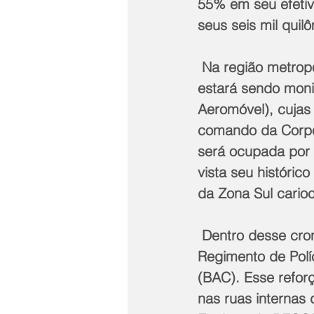
55% em seu efetiv
seus seis mil quil
 Na região metropolitana, assim como no final de semana passado, toda a orla 
estará sendo moni
Aeromóvel), cujas
comando da Corpor
será ocupada por e
vista seu históric
da Zona Sul cario
 Dentro desse cronograma de atuação, também são empregados cavalos do 
Regimento de Pol
(BAC). Esse reforç
nas ruas internas