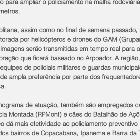
o para ampliar o policiamento na malha rodoviári
ômetros.
torada por helicópteros e drones do GAM (Grup
 imagens serão transmitidas em tempo real para o
ação que ficará baseado no Arpoador. A região, i
quipes de policiais militares e guardas municipa
o de ampla preferência por parte dos frequentador
ca.
ícia Montada (RPMont) e cães do Batalhão de Aç
o dá mais efetividade ao policiamento preventivo 
 dos bairros de Copacabana, Ipanema e Barra da T