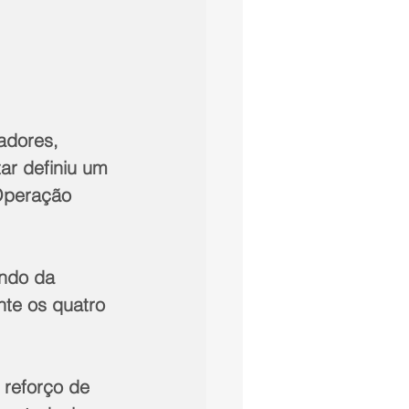
adores, 
tar definiu um 
Operação 
nte os quatro 