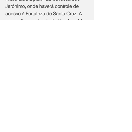
Jerônimo, onde haverá controle de 
acesso à Fortaleza de Santa Cruz. A 
operação se estenderá até a Avenida 
Quintino Bocaiuva, na altura da 
Avenida Franklin Roosevelt, com vistas 
a melhorar o fluxo no acesso ao Túnel 
Raul Veiga.
 Em Icaraí haverá reforço no efetivo ao 
longo da orla do bairro, especialmente 
na confluência com a Rua Miguel de 
Frias. No Gragoatá haverá fiscalização 
de estacionamento irregular e 
remoção de veículos estacionados em 
fila dupla, em apoio à Guarda 
Municipal.