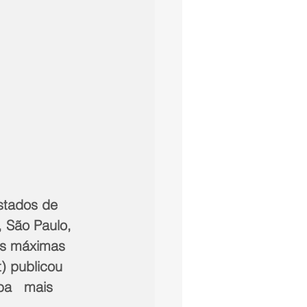
stados de 
 São Paulo,   
s máximas   
 publicou   
ba   mais 