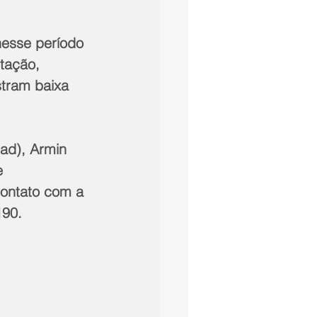
nesse período 
tação, 
stram baixa 
ad), Armin   
   
ontato com a 
190.