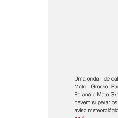
Uma onda   de calo
Mato   Grosso, Par
Paraná e Mato Gro
devem superar os 4
aviso meteorológic