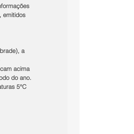
informações 
, emitidos 
brade), a 
  
icam acima   
do do ano.   
turas 5°C   