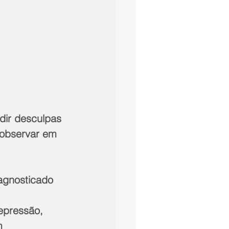
edir desculpas 
 observar em 
agnosticado 
epressão, 
m 