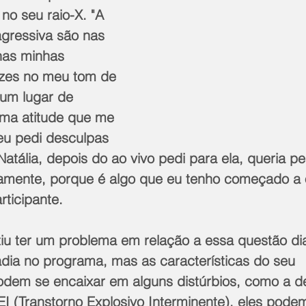
no seu raio-X. "A 
agressiva são nas 
nas minhas 
ezes no meu tom de 
 um lugar de 
uma atitude que me 
u pedi desculpas 
Natália, depois do ao vivo pedi para ela, queria p
amente, porque é algo que eu tenho começado a
rticipante.
iu ter um problema em relação a essa questão di
adia no programa, mas as características do seu 
dem se encaixar em alguns distúrbios, como a d
EI (Transtorno Explosivo Interminente), eles pode