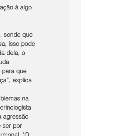
ação à algo 
sa, isso pode 
a dela, o 
uda 
 para que 
a”, explica 
roblemas na 
crinologista 
a agressão 
 ser por 
ormonal. "O 