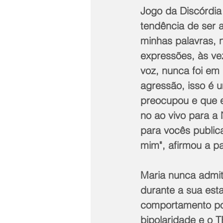
Jogo da Discórdia 
tendência de ser 
minhas palavras, 
expressões, às v
voz, nunca foi em
agressão, isso é 
preocupou e que e
no ao vivo para a 
para vocês public
mim", afirmou a pa
Maria nunca admit
durante a sua est
comportamento po
bipolaridade e o T