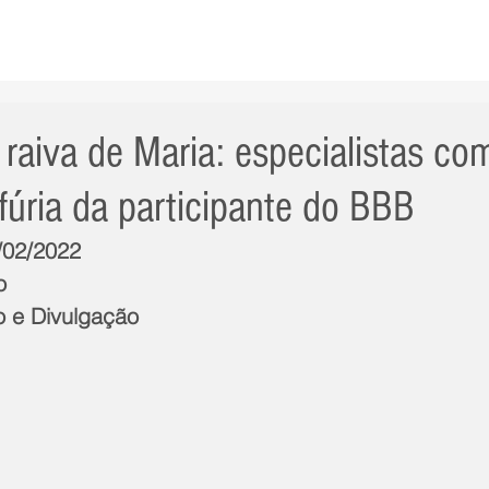
AS NOTÍCIAS
GERAL
CIDADE
POLÍTICA
INT
 raiva de Maria: especialistas c
fúria da participante do BBB
5/02/2022
o
o e Divulgação