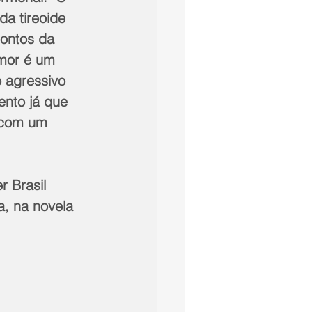
da tireoide 
pontos da 
umor é um 
 agressivo 
ento já que 
 com um 
 Brasil 
, na novela 