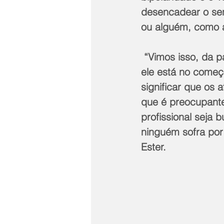
desencadear o sen
ou alguém, como a 
 “Vimos isso, da parte da Maria, acontecer duas vezes no programa, sendo que 
ele está no começo
significar que os 
que é preocupante
profissional seja
ninguém sofra por
Ester.