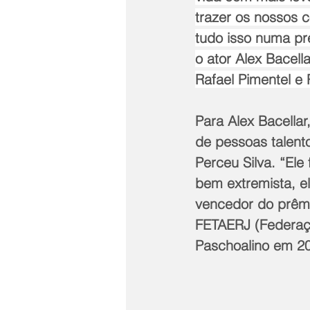
trazer os nossos co
tudo isso numa pr
o ator Alex Bacell
Rafael Pimentel e
Para Alex Bacellar
de pessoas talent
Perceu Silva. “Ele
bem extremista, e
vencedor do prêmi
FETAERJ (Federaçã
Paschoalino em 2