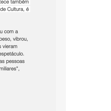
ntece também 
de Cultura, é 
ou com a 
eso, vibrou, 
s vieram 
espetáculo. 
as pessoas 
iliares”, 