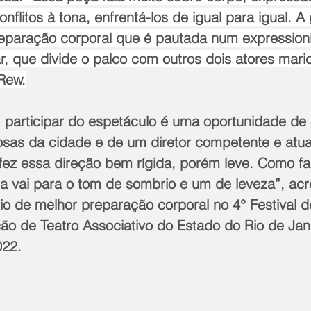
nflitos à tona, enfrentá-los de igual para igual. A
eparação corporal que é pautada num expressioni
ar, que divide o palco com outros dois atores mari
 Rew.
, participar do espetáculo é uma oportunidade de 
osas da cidade e de um diretor competente e atu
 fez essa direção bem rígida, porém leve. Como fal
la vai para o tom de sombrio e um de leveza”, acr
o de melhor preparação corporal no 4° Festival d
o de Teatro Associativo do Estado do Rio de Jane
022.