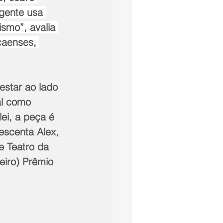
 gente usa 
smo”, avalia 
caenses, 
estar ao lado 
al como 
ei, a peça é 
escenta Alex, 
e Teatro da 
iro) Prêmio 