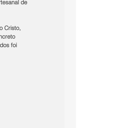
tesanal de 
 Cristo, 
ncreto 
os foi 