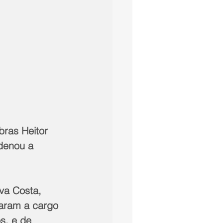
ras Heitor 
denou a 
va Costa, 
caram a cargo 
s, e de 