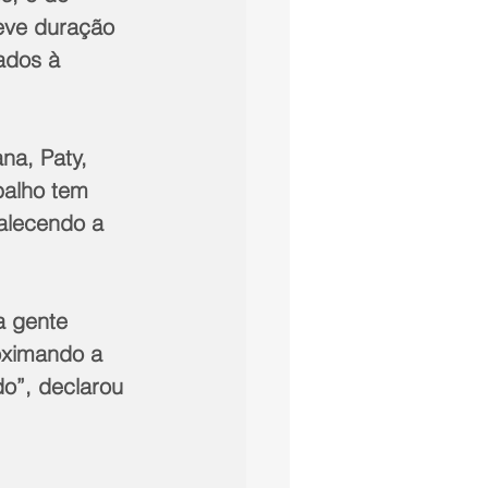
teve duração 
ados à 
na, Paty, 
balho tem 
talecendo a 
a gente 
oximando a 
o”, declarou 