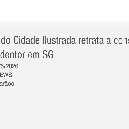
AS NOTÍCIAS
GERAL
CIDADE
POLÍTICA
INT
do Cidade Ilustrada retrata a co
edentor em SG
/5/2026
NEWS
arães