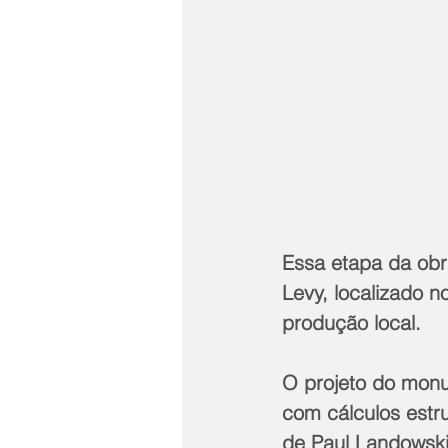
Essa etapa da obr
Levy, localizado 
produção local. 
O projeto do monum
com cálculos estru
de Paul Landowski