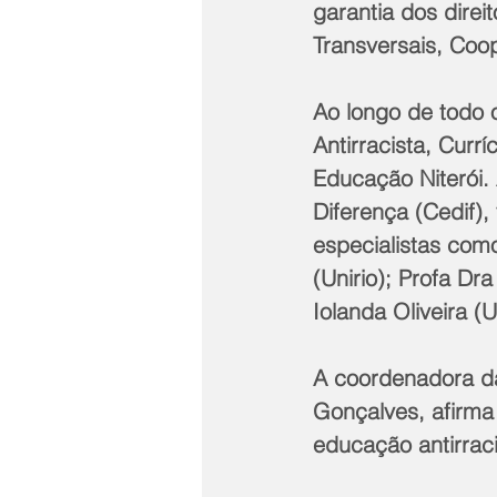
garantia dos direi
Transversais, Coop
Ao longo de todo 
Antirracista, Cur
Educação Niterói.
Diferença (Cedif),
especialistas como
(Unirio); Profa Dr
Iolanda Oliveira (
A coordenadora da
Gonçalves, afirm
educação antirrac