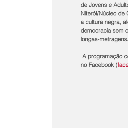
de Jovens e Adult
Niterói/Núcleo de 
a cultura negra, a
democracia sem co
longas-metragens
 A programação completa está disponível nas redes sociais da Educação Niterói, 
no Facebook (
fac