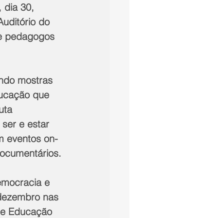
 dia 30, 
uditório do 
 e pedagogos 
ndo mostras 
ducação que 
uta 
ser e estar 
m eventos on-
documentários.
 dezembro nas 
de Educação 