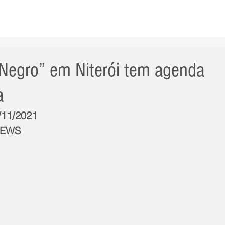
AS NOTÍCIAS
GERAL
CIDADE
POLÍTICA
INT
egro” em Niterói tem agenda
a
4/11/2021
NEWS