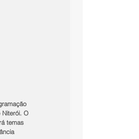
ogramação 
Niterói. O 
rá temas 
ância 