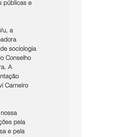
s públicas e 
Wu, a 
eadora 
de sociologia 
do Conselho 
a. A 
ntação 
i Carneiro 
 nossa 
ções pela 
sa e pela 