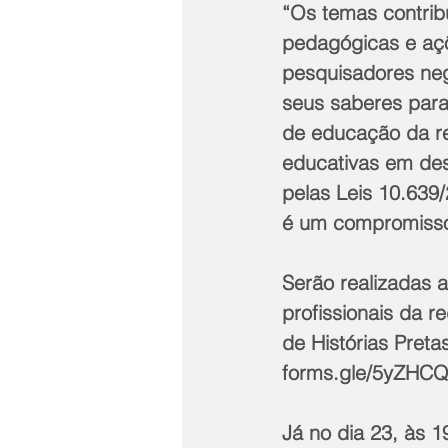
“Os temas contrib
pedagógicas e açõ
pesquisadores neg
seus saberes para
de educação da re
educativas em de
pelas Leis 10.639
é um compromisso 
Serão realizadas 
profissionais da r
de Histórias Pretas,
forms.gle/5yZHC
Já no dia 23, às 1