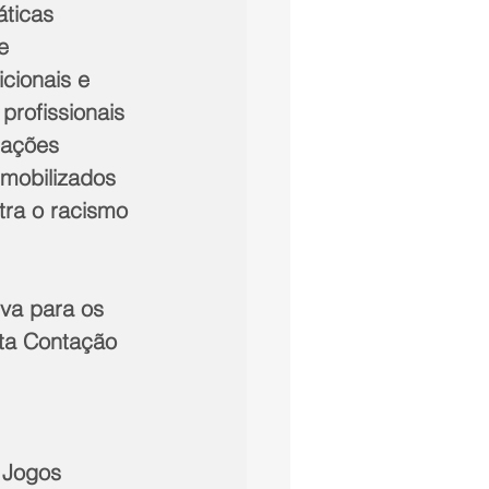
ticas 
e 
cionais e 
rofissionais 
 ações 
mobilizados 
ra o racismo 
va para os 
nta Contação 
 Jogos 