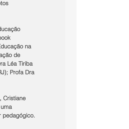
tos 
ducação 
book 
 Educação na 
pação de 
ra Léa Tiriba 
J); Profa Dra 
Cristiane 
 uma 
er pedagógico.