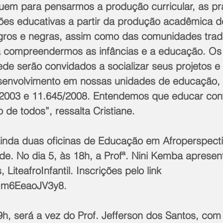
uem para pensarmos a produção curricular, as prá
es educativas a partir da produção acadêmica d
ros e negras, assim como das comunidades tradi
 compreendermos as infâncias e a educação. Os p
de serão convidados a socializar seus projetos e
senvolvimento em nossas unidades de educação, 
/2003 e 11.645/2008. Entendemos que educar cont
de todos”, ressalta Cristiane.
ainda duas oficinas de Educação em Afroperspecti
ede. No dia 5, às 18h, a Profª. Nini Kemba aprese
 LiteafroInfantil. Inscrições pelo link 
Qm6EeaoJV3y8.
9h, será a vez do Prof. Jefferson dos Santos, com