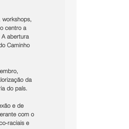
, workshops, 
o centro a 
 A abertura 
o do Caminho 
vembro, 
lorização da 
ia do país.
exão e de 
erante com o 
o-raciais e 