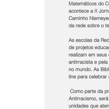
Matemáticos do Co
acontece a II Jorn
Caminho Niemeyer.
da rede sobre o t
As escolas da Re
de projetos educa
realizam em seus c
antirracista e pel
no mundo. As Bibl
line para celebrar
 Como parte da programação, a 2ª Mostra Taturana de Cinema – Democracia e 
Antirracismo, ser
unidades que ate