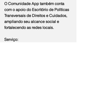
O Comunidade App também conta 
com o apoio do Escritório de Políticas 
Transversais de Direitos e Cuidados, 
ampliando seu alcance social e 
fortalecendo as redes locais.
Serviço:
 Data: 10 de setembro (quarta-feira)
Horário: 16h30
 Local: Auditório do Caminho 
Niemeyer – Avenida Jornalista Rogério 
Coelho Neto, s/nº – Centro, Niterói
Notícias