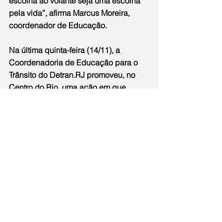
escolha ao volante seja uma escolha 
pela vida”, afirma Marcus Moreira, 
coordenador de Educação.
Na última quinta-feira (14/11), a 
Coordenadoria de Educação para o 
Trânsito do Detran.RJ promoveu, no 
Centro do Rio, uma ação em que 
convida motoristas a percorrer um 
circuito de cones usando óculos 
especiais que simulam os efeitos da 
ingestão de álcool e drogas ao dirigir, 
e até mesmo a direção sob influência 
do sono. A ação educativa serve para 
conscientizar os cidadãos de que 
álcool e drogas não combinam com 
direção.