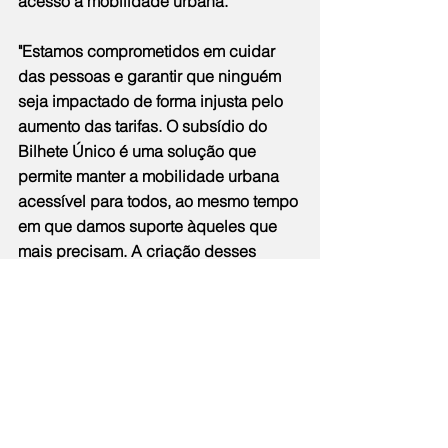
acesso à mobilidade urbana.
"Estamos comprometidos em cuidar 
das pessoas e garantir que ninguém 
seja impactado de forma injusta pelo 
aumento das tarifas. O subsídio do 
Bilhete Único é uma solução que 
permite manter a mobilidade urbana 
acessível para todos, ao mesmo tempo 
em que damos suporte àqueles que 
mais precisam. A criação desses 
postos presenciais demonstra o 
cuidado e o esforço da Prefeitura em 
estar mais próxima da população," 
afirmou a secretária.
Reajuste determinado pela Justiça – A 
Prefeitura de Niterói vai cobrir o 