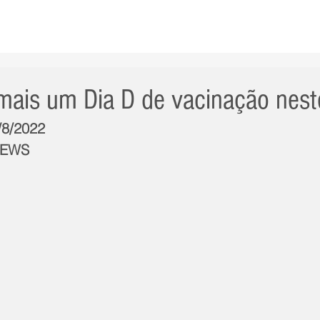
AS NOTÍCIAS
GERAL
CIDADE
POLÍTICA
INT
á mais um Dia D de vacinação nes
/8/2022
NEWS