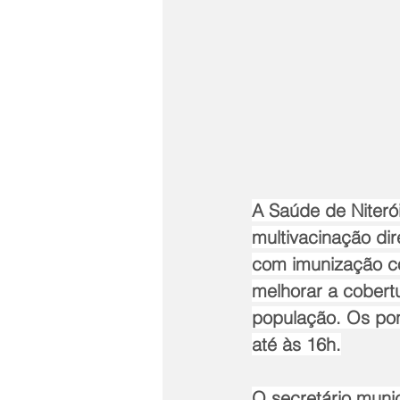
A Saúde de Niteró
multivacinação di
com imunização co
melhorar a cobert
população. Os pon
até às 16h.
O secretário munic