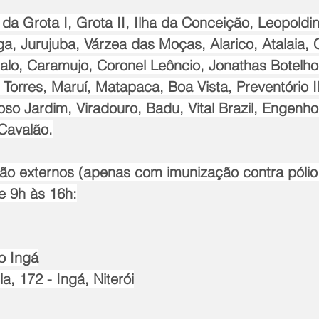
da Grota I, Grota II, Ilha da Conceição, Leopoldin
nga, Jurujuba, Várzea das Moças, Alarico, Atalaia, 
galo, Caramujo, Coronel Leôncio, Jonathas Botelho
 Torres, Maruí, Matapaca, Boa Vista, Preventório I
so Jardim, Viradouro, Badu, Vital Brazil, Engenho
 Cavalão.
ão externos (apenas com imunização contra pólio e
e 9h às 16h:
o Ingá
la, 172 - Ingá, Niterói