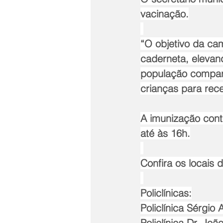
vacinação.
“O objetivo da cam
caderneta, elevan
população compar
crianças para rec
A imunização cont
até às 16h.
Confira os locais
Policlínicas:
Policlínica Sérgio A
Policlínica Dr. Joã