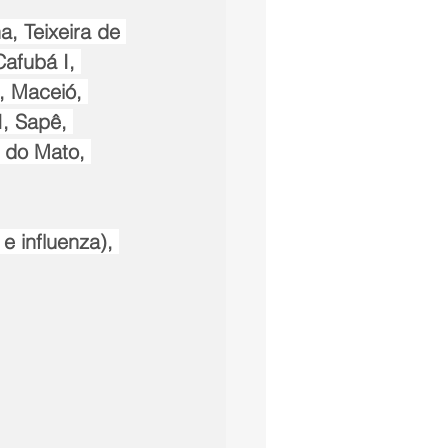
a, Teixeira de 
Cafubá I, 
, Maceió, 
I, Sapê, 
 do Mato, 
 influenza), 