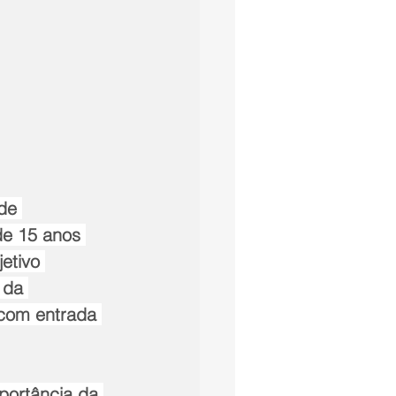
de 
de 15 anos 
etivo 
 da 
 com entrada 
portância da 