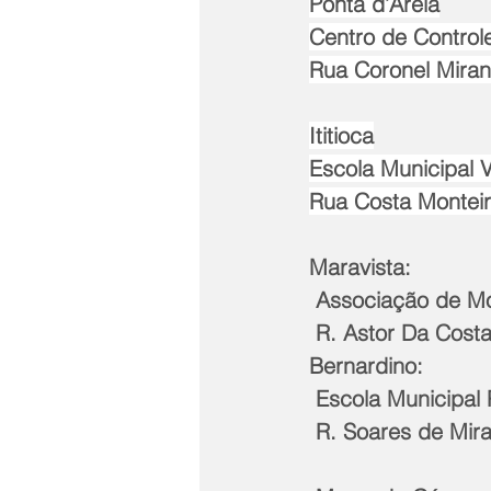
Ponta d’Areia
Centro de Control
Rua Coronel Mirand
Ititioca
Escola Municipal V
Rua Costa Monteiro
Maravista:
 Associação de M
 R. Astor Da Cost
Bernardino:
 Escola Municipal 
 R. Soares de Mir