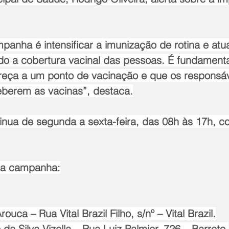
panha é intensificar a imunização de rotina e atua
do a cobertura vacinal das pessoas. É fundamenta
eça a um ponto de vacinação e que os responsáv
eberem as vacinas”, destaca.
inua de segunda a sexta-feira, das 08h às 17h, c
 da campanha:
rouca – Rua Vital Brazil Filho, s/nº – Vital Brazil.
o da Silva Vizella – Rua Luiz Palmier, 726 – Barreto.