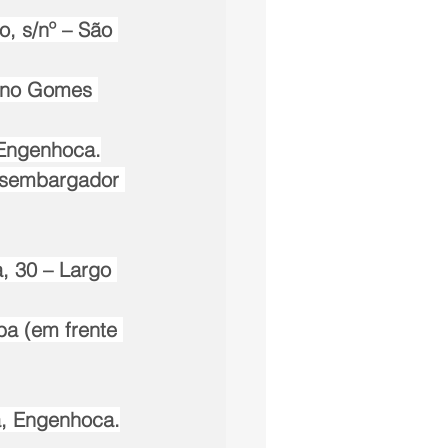
o, s/nº – São 
lino Gomes 
, Engenhoca.
Desembargador 
, 30 – Largo 
ba (em frente 
a, Engenhoca.