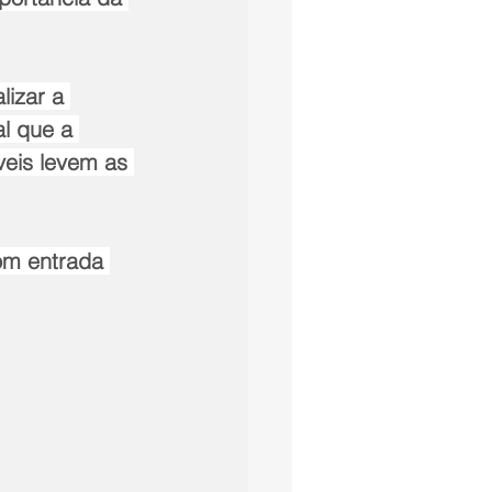
lizar a 
l que a 
eis levem as 
om entrada 