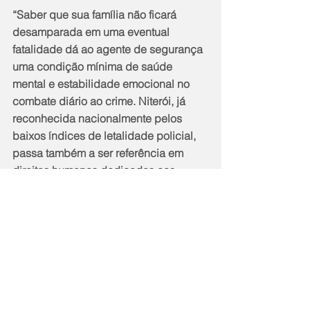
“Saber que sua família não ficará 
desamparada em uma eventual 
fatalidade dá ao agente de segurança 
uma condição mínima de saúde 
mental e estabilidade emocional no 
combate diário ao crime. Niterói, já 
reconhecida nacionalmente pelos 
baixos índices de letalidade policial, 
passa também a ser referência em 
direitos humanos dedicados aos 
familiares desses profissionais”, 
destacou.
Emocionado, o coronel Leonardo 
Oliveira, comandante do 12º Batalhão 
de Polícia Militar (BPM), lembrou que o 
irmão, também policial, morreu em 
serviço.