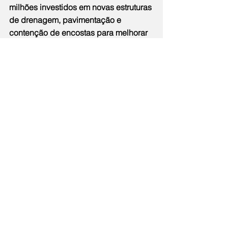
milhões investidos em novas estruturas 
de drenagem, pavimentação e 
contenção de encostas para melhorar 
a qualidade de vida dos moradores de 
locais como Maceió; Caniçal; Souza 
Soares; Grota; Igrejinha; Bonsucesso; 
Mineirinho; Caranguejo; Barreira e 
Monan.