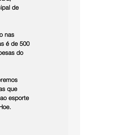
ipal de 
o nas 
as é de 500 
pesas do 
eremos 
as que 
ao esporte 
 Hoe.