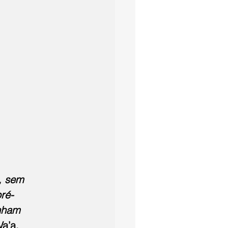
, sem 
ré-
nham 
a’a, 