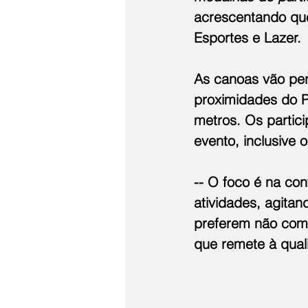
acrescentando que
Esportes e Lazer.
As canoas vão per
proximidades do P
metros. Os partic
evento, inclusive 
-- O foco é na co
atividades, agitan
preferem não comp
que remete à quali