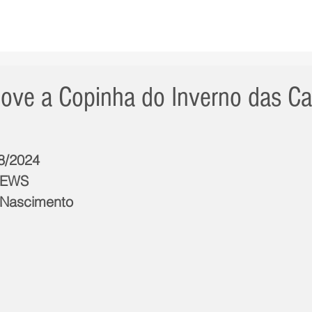
AS NOTÍCIAS
GERAL
CIDADE
POLÍTICA
INT
move a Copinha do Inverno das C
/8/2024
NEWS
 Nascimento