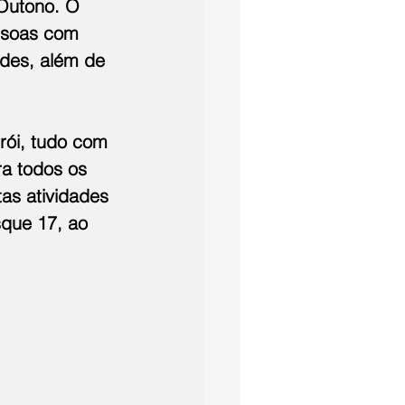
Outono. O 
ssoas com 
ades, além de 
rói, tudo com 
a todos os 
as atividades 
sque 17, ao 