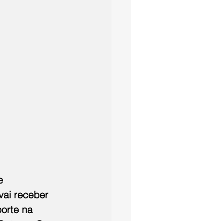
e 
vai receber 
orte na 