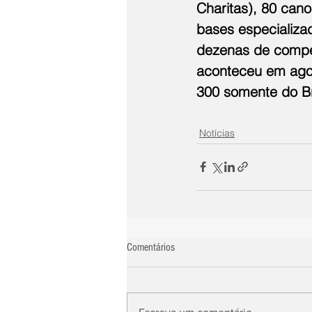
Charitas), 80 cano
bases especializa
dezenas de compe
aconteceu em agos
300 somente do Br
Notícias
Comentários