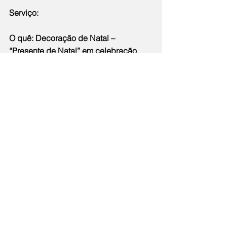
Serviço:
O quê: Decoração de Natal – 
“Presente de Natal” em celebração 
aos 25 anos
do Shopping Multicenter Itaipu
Horários para fotos com Papai Noel: 
Até 30 de novembro, das 15h às 20h.
De 01 a 19 de dezembro, das 14h às 
21h.
De 20 a 23 de dezembro, das 10h 
às22h. 24 de dezembro, das 10h às 