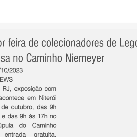
AS NOTÍCIAS
GERAL
CIDADE
POLÍTICA
INT
or feira de colecionadores de Leg
rissa no Caminho Niemeyer
3/10/2023
NEWS
 RJ, exposição com 
contece em Niterói 
de outubro, das 9h 
e das 9h às 17h no 
pula do Caminho 
ntrada gratuita. 