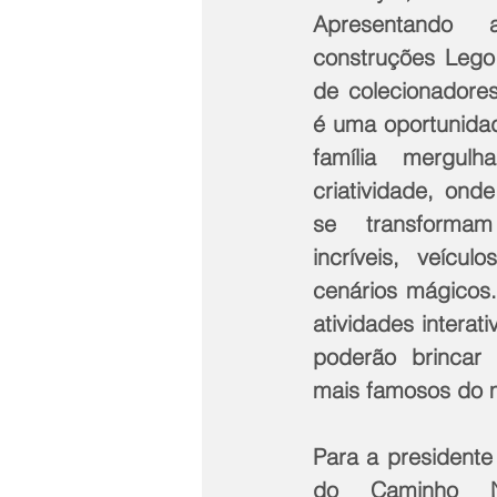
Apresentando 
construções Lego,
de colecionadores
é uma oportunidad
família mergul
criatividade, ond
se transformam
incríveis, veícul
cenários mágicos.
atividades interat
poderão brincar 
mais famosos do 
Para a presidente
do Caminho Ni