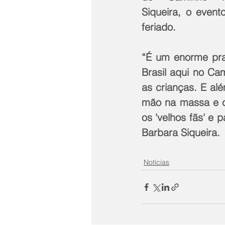
Siqueira, o event
feriado.
“É um enorme pra
Brasil aqui no Ca
as crianças. E alé
mão na massa e cr
os 'velhos fãs' e
Barbara Siqueira.
Notícias