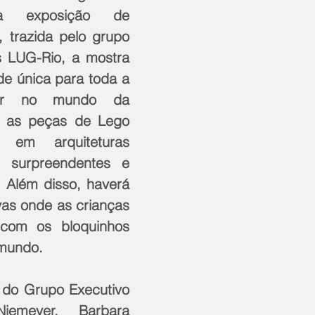
a exposição de 
 trazida pelo grupo 
 LUG-Rio, a mostra 
e única para toda a 
har no mundo da 
e as peças de Lego 
 em arquiteturas 
os surpreendentes e 
 Além disso, haverá 
ivas onde as crianças 
com os bloquinhos 
mundo.
 do Grupo Executivo 
emeyer, Barbara 