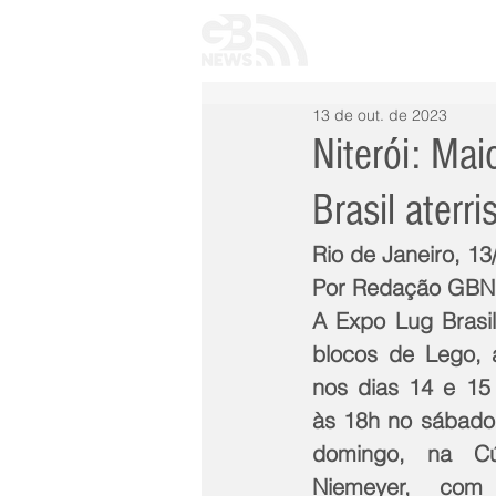
INÍCIO
TODAS 
13 de out. de 2023
Niterói: Mai
Brasil ater
Rio de Janeiro, 1
Por Redação GB
A Expo Lug Brasil
blocos de Lego, a
nos dias 14 e 15 
às 18h no sábado 
domingo, na Cú
Niemeyer, com e