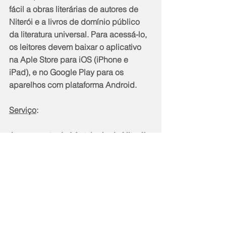
fácil a obras literárias de autores de 
Niterói e a livros de domínio público 
da literatura universal. Para acessá-lo, 
os leitores devem baixar o aplicativo 
na Aple Store para iOS (iPhone e 
iPad), e no Google Play para os 
aparelhos com plataforma Android.
Serviço
:
 Lançamento da I Antologia de Niterói 
Hoje
 Data: 24 de julho, domingo
 Horário: das 13h às 15h
 Local: Centro Cultural Paschoal 
Carlos Magno (Campo de São Bento)
 Endereço: Rua Lopes Trovão s/ 
número