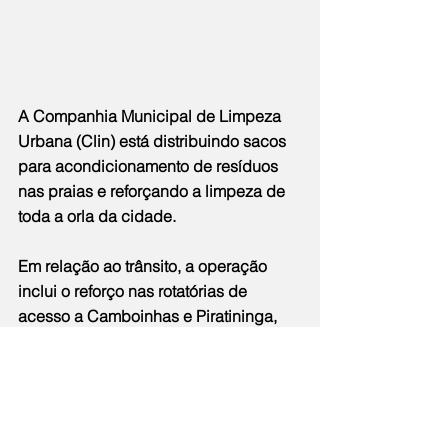
A Companhia Municipal de Limpeza 
Urbana (Clin) está distribuindo sacos 
para acondicionamento de resíduos 
nas praias e reforçando a limpeza de 
toda a orla da cidade.
Em relação ao trânsito, a operação 
inclui o reforço nas rotatórias de 
acesso a Camboinhas e Piratininga, 
com a colocação de faixas de 
conscientização sobre a importância 
do respeito às leis de trânsito. Em 
Itaipu, os agentes reforçaram a 
fiscalização na rotatória da Estrada 