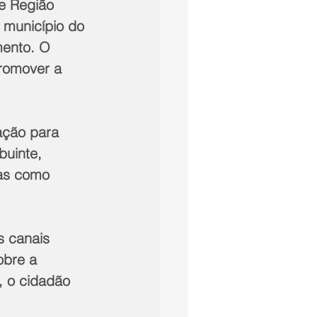
e Região 
 município do 
mento. O 
romover a 
ação para 
buinte, 
tas como 
s canais 
obre a 
, o cidadão 