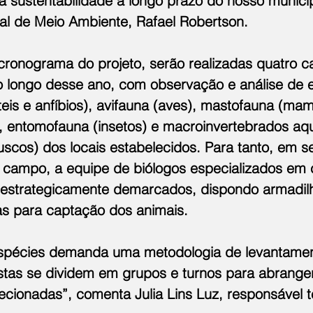
a sustentabilidade a longo prazo do nosso municípi
pal de Meio Ambiente, Rafael Robertson.
ronograma do projeto, serão realizadas quatro 
o longo desse ano, com observação e análise de 
eis e anfíbios), avifauna (aves), mastofauna (mamí
), entomofauna (insetos) e macroinvertebrados aqu
scos) dos locais estabelecidos. Para tanto, em se
e campo, a equipe de biólogos especializados em
s estrategicamente demarcados, dispondo armadil
s para captação dos animais.
spécies demanda uma metodologia de levantament
istas se dividem em grupos e turnos para abranger
ecionadas”, comenta Julia Lins Luz, responsável t