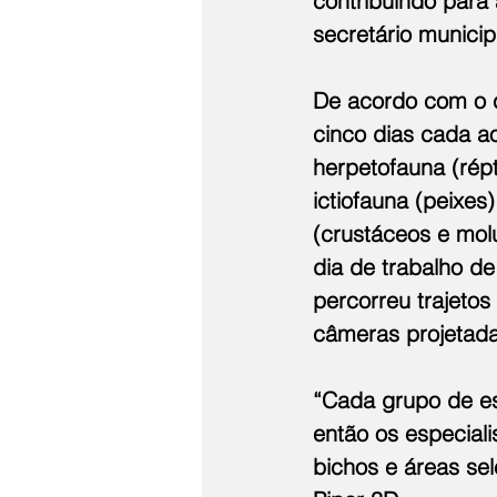
contribuindo para 
secretário munici
De acordo com o c
cinco dias cada a
herpetofauna (répt
ictiofauna (peixes
(crustáceos e molu
dia de trabalho d
percorreu trajeto
câmeras projetada
“Cada grupo de e
então os especial
bichos e áreas sel