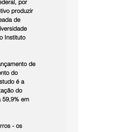
deral, por 
ivo produzir 
eada de 
versidade 
 Instituto 
lançamento de 
nto do 
studo é a 
tação do 
a 59,9% em 
ros - os 