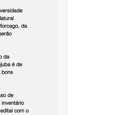
versidade 
atural 
Morcego, da 
serão 
o da 
juba é de 
 bons 
sso de 
inventário 
edital com o 