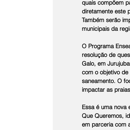
quais compõem par
diretamente este 
Também serão impa
municipais da regi
O Programa Ensea
resolução de que
Galo, em Jurujub
com o objetivo de
saneamento. O foc
impactar as praia
Essa é uma nova e
Que Queremos, ide
em parceria com a