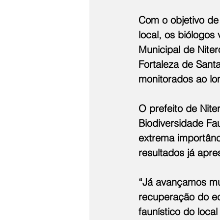
Com o objetivo de
local, os biólogos
Municipal de Nite
Fortaleza de Sant
monitorados ao lo
O prefeito de Nite
Biodiversidade Fa
extrema importânc
resultados já apre
“Já avançamos mui
recuperação do ec
faunístico do loca