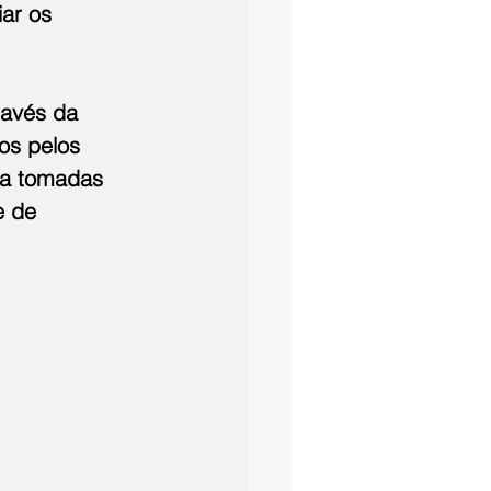
ar os 
ravés da 
os pelos 
ra tomadas 
e de 