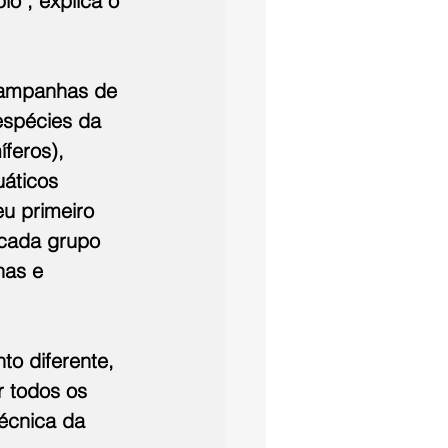
o", explica o 
campanhas de 
espécies da 
feros), 
áticos 
u primeiro 
 cada grupo 
has e 
o diferente, 
 todos os 
écnica da 