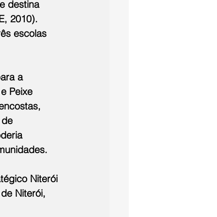
e destina 
, 2010). 
ês escolas 
ara a 
e Peixe 
encostas, 
 de 
deria 
omunidades. 
égico Niterói 
e Niterói, 