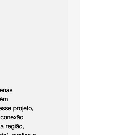
enas 
bém 
sse projeto, 
 conexão 
a região, 