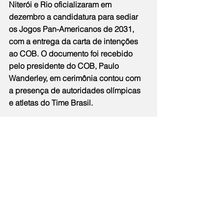
Niterói e Rio oficializaram em 
dezembro a candidatura para sediar 
os Jogos Pan-Americanos de 2031, 
com a entrega da carta de intenções 
ao COB. O documento foi recebido 
pelo presidente do COB, Paulo 
Wanderley, em cerimônia contou com 
a presença de autoridades olímpicas 
e atletas do Time Brasil.
Além dos prefeitos das duas cidades 
e da vice-prefeita de Niterói, 
participaram da videoconferência com 
atletas nesta terça-feira (14): o vice-
prefeito do Rio, Eduardo Cavaliere; o 
secretário Executivo da Prefeitura de 
Niterói, Felipe Peixoto; a secretária de 
Inovação, Ciência e Tecnologia de 