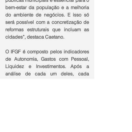
públicas municipais é essencial para o 
bem-estar da população e a melhoria 
do ambiente de negócios. E isso só 
será possível com a concretização de 
reformas estruturais que incluam as 
cidades”, destaca Caetano.
O IFGF é composto pelos indicadores 
de Autonomia, Gastos com Pessoal, 
Liquidez e Investimentos. Após a 
análise de cada um deles, cada 
município é classificado em um dos 
conceitos do estudo: gestão crítica 
(resultados inferiores a 0,4 ponto), 
gestão em dificuldade (resultados 
entre 0,4 e 0,6 ponto), boa gestão 
(resultados entre 0,6 e 0,8 ponto) e 
gestão de excelência (resultados 