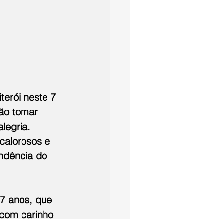
terói neste 7 
ão tomar 
legria. 
calorosos e 
ndência do 
17 anos, que 
 com carinho 