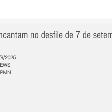
AS NOTÍCIAS
GERAL
CIDADE
POLÍTICA
INT
encantam no desfile de 7 de set
/9/2025
NEWS
o/PMN