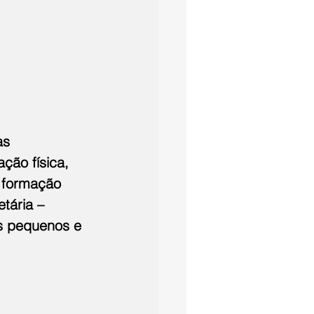
as 
ção física, 
a formação 
tária – 
s pequenos e 