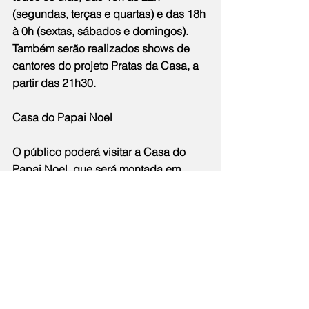
(segundas, terças e quartas) e das 18h 
à 0h (sextas, sábados e domingos). 
Também serão realizados shows de 
cantores do projeto Pratas da Casa, a 
partir das 21h30.
Casa do Papai Noel
O público poderá visitar a Casa do 
Papai Noel, que será montada em 
quatro locais: na Praça Orlando de 
Barros Pimentel, no Centro; na Praça 
dos Gaviões, em Itaipuaçu; e nos 
condomínios residenciais Carlos 
Alberto Soares de Freitas, em Inoã, e 
Carlos Marighela, em Itaipuaçu. A 
criançada terá acesso a foto gratuita 
com o bom velhinho. As praças 