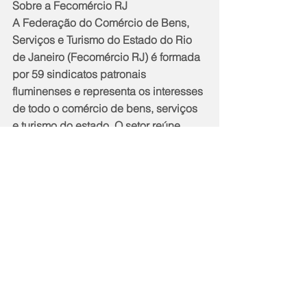
Sobre a Fecomércio RJ
A Federação do Comércio de Bens, 
Serviços e Turismo do Estado do Rio 
de Janeiro (Fecomércio RJ) é formada 
por 59 sindicatos patronais 
fluminenses e representa os interesses 
de todo o comércio de bens, serviços 
e turismo do estado. O setor reúne 
mais de 314 mil estabelecimentos, que 
respondem por 2/3 da atividade 
econômica do estado e representam 
68% dos estabelecimentos 
fluminenses, gerando mais de 1,6 
milhão de empregos formais no total, 
que equivalem a 60% dos postos de 
trabalho com carteira assinada no 
estado do Rio de Janeiro. Além disso, 
a Fecomércio RJ administra, no estado 