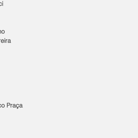
i 
o  
eira  
 
co Praça