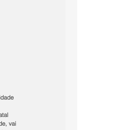
lidade
tal 
e, vai 