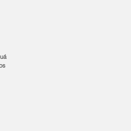
uá  
os