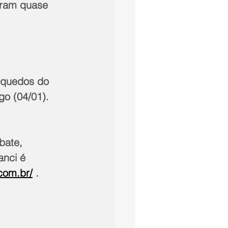
zeram quase 
nquedos do 
go (04/01).
bate, 
anci é 
.com.br/
 .    