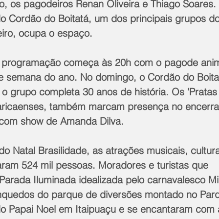
o, os pagodeiros Renan Oliveira e Thiago Soares. 
do Cordão do Boitatá, um dos principais grupos do
eiro, ocupa o espaço.
a programação começa às 20h com o pagode anima
de semana do ano. No domingo, o Cordão do Boitat
o grupo completa 30 anos de história. Os 'Pratas
maricaenses, também marcam presença no encerr
, com show de Amanda Dilva.  
 Natal Brasilidade, as atrações musicais, cultur
aram 524 mil pessoas. Moradores e turistas que 
rada Iluminada idealizada pelo carnavalesco Mi
nquedos do parque de diversões montado no Parq
do Papai Noel em Itaipuaçu e se encantaram com