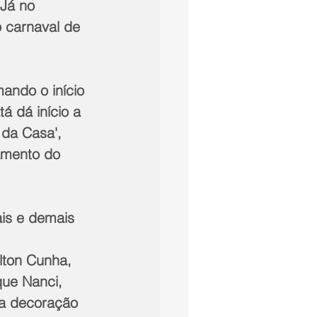
Já no 
 carnaval de 
ndo o início 
á dá início a 
 da Casa', 
amento do 
ais e demais 
lton Cunha, 
ue Nanci, 
 a decoração 