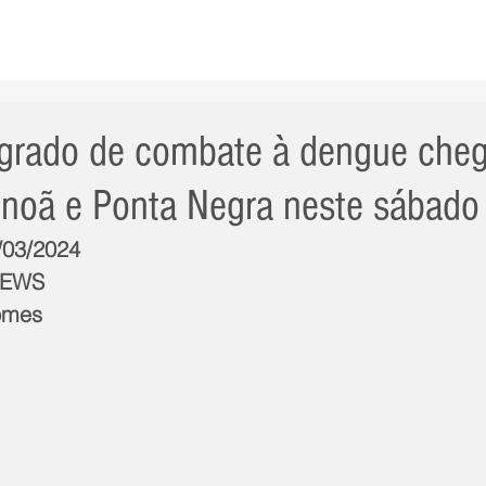
AS NOTÍCIAS
GERAL
CIDADE
POLÍTICA
INT
egrado de combate à dengue che
e Inoã e Ponta Negra neste sábado
1/03/2024
NEWS
omes