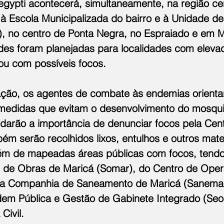
gypti acontecerá, simultaneamente, na região cen
à Escola Municipalizada do bairro e à Unidade de
, no centro de Ponta Negra, no Espraiado e em 
dades foram planejadas para localidades com elev
ou com possíveis focos.
ação, os agentes de combate às endemias orienta
edidas que evitam o desenvolvimento do mosquito
rdarão a importância de denunciar focos pela Cent
m serão recolhidos lixos, entulhos e outros mate
lém de mapeadas áreas públicas com focos, tendo
s de Obras de Maricá (Somar), do Centro de Ope
da Companhia de Saneamento de Maricá (Sanemar
dem Pública e Gestão de Gabinete Integrado (Seo
Civil.