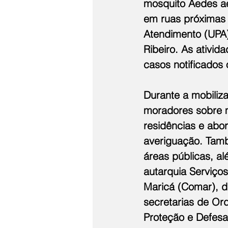
mosquito Aedes ae
em ruas próximas 
Atendimento (UPA)
Ribeiro. As ativi
casos notificados 
Durante a mobiliz
moradores sobre m
residências e abo
averiguação. També
áreas públicas, a
autarquia Serviço
Maricá (Comar), 
secretarias de Or
Proteção e Defesa 