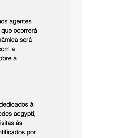
aos agentes 
 que ocorrerá 
nâmica será 
com a 
obre a 
dedicados à 
des aegypti, 
sitas às 
tificados por 