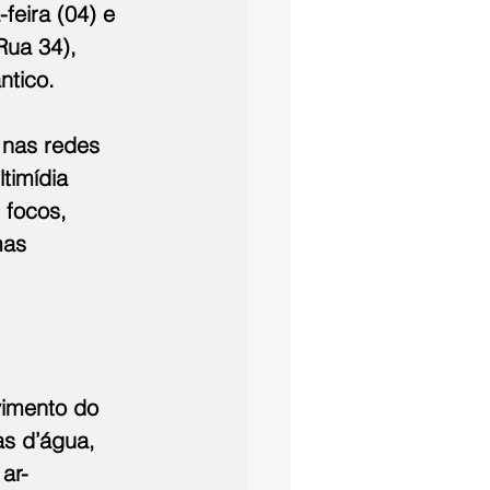
feira (04) e 
Rua 34), 
ntico.
 nas redes 
timídia 
 focos, 
mas 
imento do 
s d’água, 
ar-