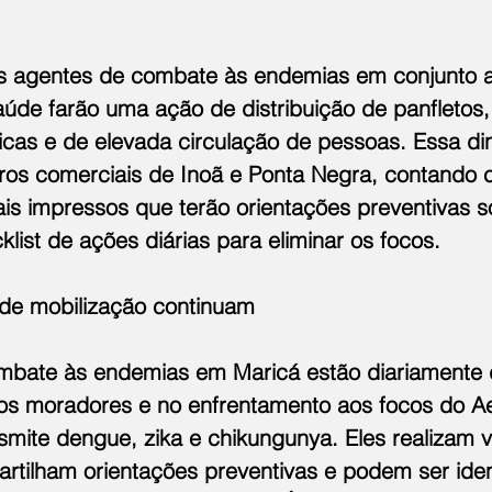
os agentes de combate às endemias em conjunto 
aúde farão uma ação de distribuição de panfletos,
icas e de elevada circulação de pessoas. Essa di
tros comerciais de Inoã e Ponta Negra, contando 
ais impressos que terão orientações preventivas s
ist de ações diárias para eliminar os focos.
 de mobilização continuam
mbate às endemias em Maricá estão diariamente 
os moradores e no enfrentamento aos focos do Ae
mite dengue, zika e chikungunya. Eles realizam vi
rtilham orientações preventivas e podem ser iden