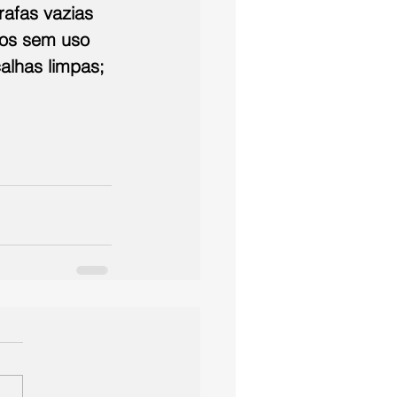
afas vazias 
ios sem uso 
calhas limpas; 