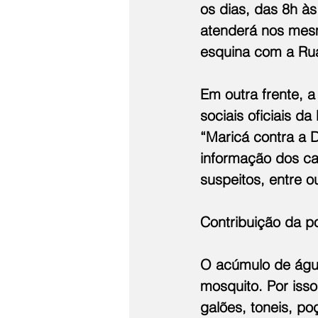
os dias, das 8h às
atenderá nos mesm
esquina com a Rua 
Em outra frente, 
sociais oficiais d
“Maricá contra a D
informação dos ca
suspeitos, entre o
Contribuição da p
O acúmulo de águ
mosquito. Por iss
galões, toneis, p