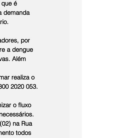
 que é 
 a demanda 
rio.
dores, por 
re a dengue 
vas. Além 
ar realiza o 
800 2020 053.
zar o fluxo 
necessários. 
(02) na Rua 
mento todos 