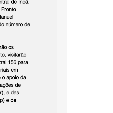
tral de Inoã, 
 Pronto 
Manuel 
ado número de 
rão os 
, visitarão 
ral 156 para 
riais em 
 o apoio da 
rações de 
), e das 
p) e de 