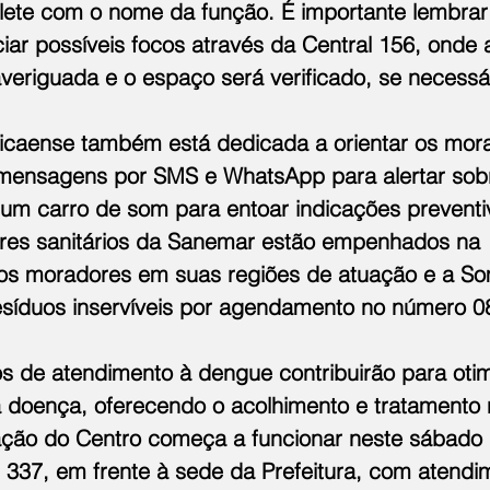
lete com o nome da função. É importante lembrar
iar possíveis focos através da Central 156, onde
 averiguada e o espaço será verificado, se necessá
ricaense também está dedicada a orientar os mora
 mensagens por SMS e WhatsApp para alertar sob
o um carro de som para entoar indicações preventi
res sanitários da Sanemar estão empenhados na 
os moradores em suas regiões de atuação e a Som
esíduos inservíveis por agendamento no número 0
s de atendimento à dengue contribuirão para otimi
 doença, oferecendo o acolhimento e tratamento 
ação do Centro começa a funcionar neste sábado 
, 337, em frente à sede da Prefeitura, com atendi