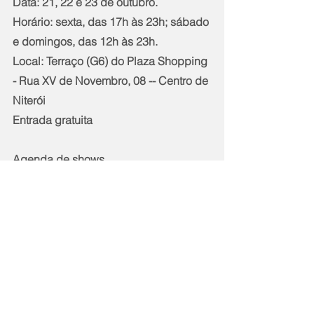
Data: 21, 22 e 23 de outubro.
Horário: sexta, das 17h às 23h; sábado 
e domingos, das 12h às 23h.
Local: Terraço (G6) do Plaza Shopping 
- Rua XV de Novembro, 08 -- Centro de 
Niterói
Entrada gratuita
Agenda de shows
 21/10 -- Sexta-feira:
16h30 -- Manu Cordeiro
19h30 -- Um Amô
21h30 - Karen Machado
22/10 -- Sábado:
12h -- Karen Machado