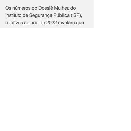
Os números do Dossiê Mulher, do 
Instituto de Segurança Pública (ISP), 
relativos ao ano de 2022 revelam que 
a cada 24 horas, 344 mulheres são 
vítimas de alguma forma de violência, 
119 vítimas sofrem violência 
psicológica. Só em 2022, Maricá 
registrou 511 casos de violência física, 
396 de violência moral, 84 de 
violência patrimonial, 705 de violência 
psicológica e 123 de violência sexual.
Onde procurar ajuda:
As mulheres vítimas de violência 
podem procurar o Ceam  ( Rua Pereira 
Nunes, 274, Centro)  de segunda-feira 