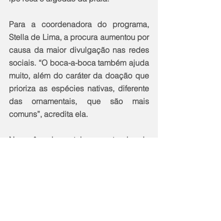
Para a coordenadora do programa, 
Stella de Lima, a procura aumentou por 
causa da maior divulgação nas redes 
sociais. “O boca-a-boca também ajuda 
muito, além do caráter da doação que 
prioriza as espécies nativas, diferente 
das ornamentais, que são mais 
comuns”, acredita ela.
No mês de outubro, a tenda do 
Maricá+Verde vai passar pelo Manu 
Manuela (dia 7, na entrada do bairro), 
Ubatiba (dia 14, próximo à igreja 
metodista), Ponta Negra (dia 21, na 
praça) e Marquês (dia 28, na entrada).