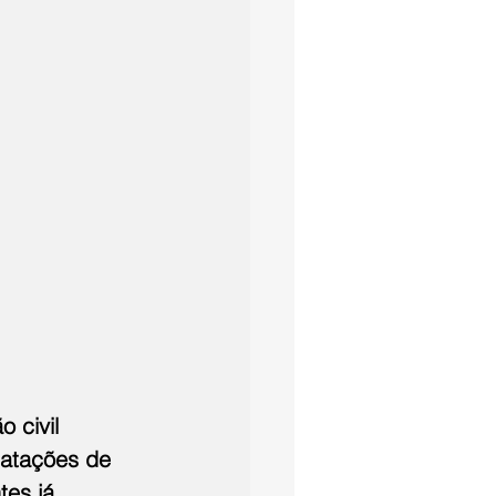
 civil 
ratações de 
tes já 