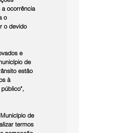
 a ocorrência 
a o 
r o devido 
ovados e 
município de 
rânsito estão 
os à 
público", 
 Município de 
lizar termos 