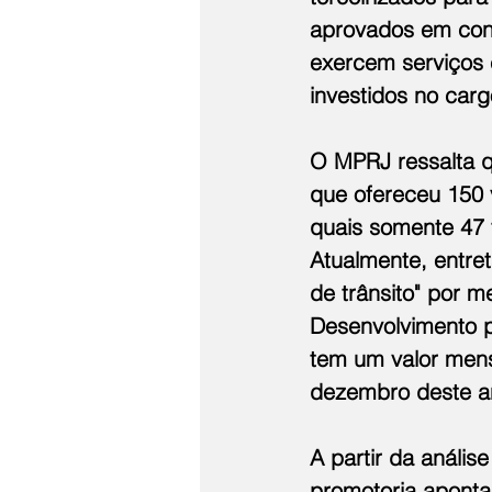
aprovados em conc
exercem serviços 
investidos no car
O MPRJ ressalta q
que ofereceu 150 
quais somente 47 
Atualmente, entret
de trânsito" por m
Desenvolvimento p
tem um valor mensa
dezembro deste a
A partir da anális
promotoria aponta