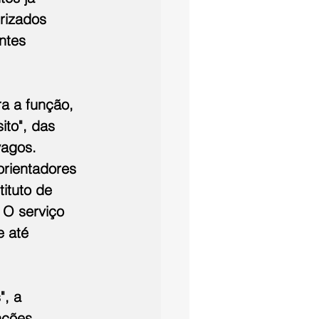
rizados 
ntes 
a a função, 
to", das 
vagos. 
orientadores 
ituto de 
 O serviço 
e até 
", a 
nções 