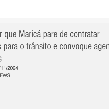
AS NOTÍCIAS
GERAL
CIDADE
POLÍTICA
INT
 que Maricá pare de contratar
s para o trânsito e convoque age
s
2/11/2024
NEWS