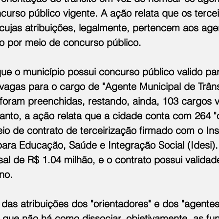
urso público vigente. A ação relata que os tercei
cujas atribuições, legalmente, pertencem aos age
go por meio de concurso público.
ue o município possui concurso público valido par
vagas para o cargo de "Agente Municipal de Trânsi
foram preenchidas, restando, ainda, 103 cargos 
anto, a ação relata que a cidade conta com 264 "
eio de contrato de terceirização firmado com o Inst
ara Educação, Saúde e Integração Social (Idesi).
l de R$ 1.04 milhão, e o contrato possui validad
no.
e das atribuições dos "orientadores" e dos "agentes
 que não há como dissociar, objetivamente, as fu