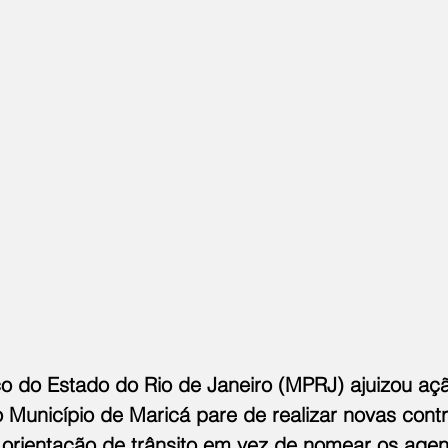
co do Estado do Rio de Janeiro (MPRJ) ajuizou ação
o Município de Maricá pare de realizar novas cont
 orientação de trânsito em vez de nomear os agen