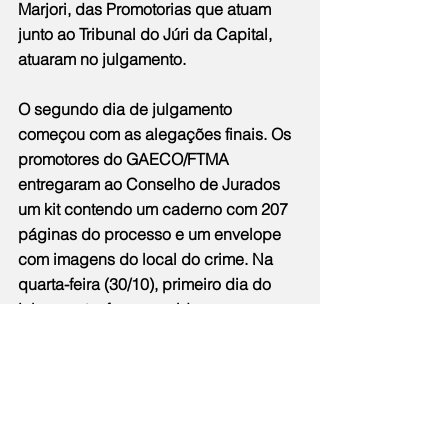
Marjori, das Promotorias que atuam 
junto ao Tribunal do Júri da Capital, 
atuaram no julgamento.
O segundo dia de julgamento 
começou com as alegações finais. Os 
promotores do GAECO/FTMA 
entregaram ao Conselho de Jurados 
um kit contendo um caderno com 207 
páginas do processo e um envelope 
com imagens do local do crime. Na 
quarta-feira (30/10), primeiro dia do 
julgamento, foram ouvidas nove 
testemunhas. As sete indicadas pelo 
MPRJ foram a jornalista Fernanda 
Chaves, que estava no carro no 
momento do crime; Marinete Silva, 
mãe de Marielle; Mônica Benício, 