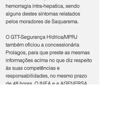
hemorragia intra-hepatica, sendo 
alguns destes sintomas relatados 
pelos moradores de Saquarema.
O GTT-Segurança Hídrica/MPRJ 
também oficiou a concessionária 
Prolagos, para que preste as mesmas 
informações acima no que diz respeito 
às suas competências e 
responsabilidades, no mesmo prazo 
de 48 horas. O INEA e a AGENERSA 
também foram oficiados para prestar 
esclarecimentos sobre as ações que 
foram ou serão cobradas pelos 
órgãos. A Represa de Juturnaíba 
abastece os municípios de Silva 
Jardim, Araruama, Saquarema, 
Armação dos Búzios, Arraial do Cabo, 