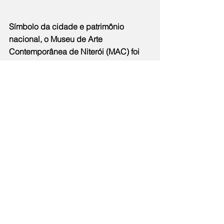
Símbolo da cidade e patrimônio 
nacional, o Museu de Arte 
Contemporânea de Niterói (MAC) foi 
projetado por Oscar Niemeyer e é 
considerado uma das maravilhas 
arquitetônicas do mundo. Localizado 
no Mirante da Boa Viagem, o museu 
integra o Caminho Niemeyer — 
segundo maior complexo 
arquitetônico do artista no Brasil — e 
oferece vista panorâmica de 360° para 
a Baía de Guanabara, o Rio de Janeiro 
e Niterói. Inaugurado em 2 de 
setembro de 1996, ocupa 2.500 m² e 
conta com praça de recepção, 
espelho d’água, rampa de acesso e 