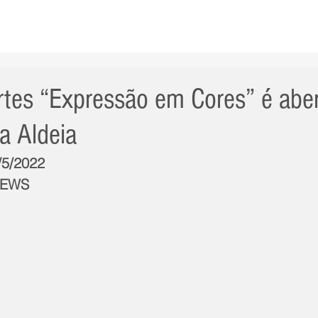
AS NOTÍCIAS
GERAL
CIDADE
POLÍTICA
INT
rtes “Expressão em Cores” é abe
a Aldeia
/5/2022
NEWS