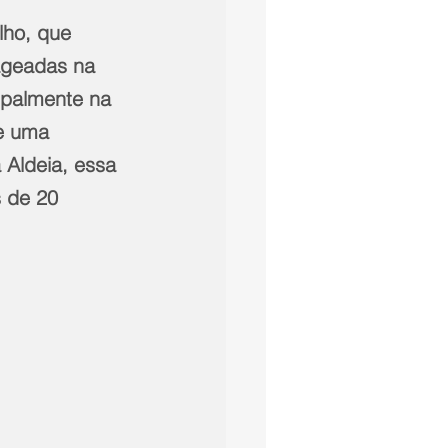
lho, que 
ageadas na 
ipalmente na 
e uma 
 Aldeia, essa 
 de 20 