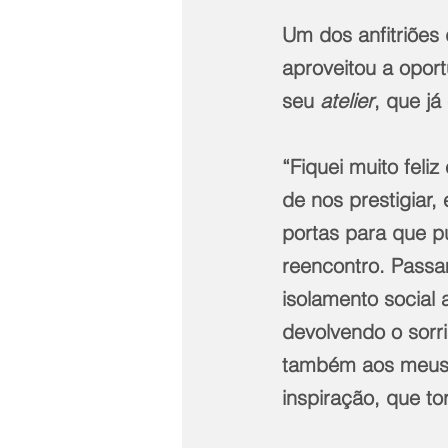
Um dos anfitriões 
aproveitou a opor
seu 
atelier
, que já
“Fiquei muito feli
de nos prestigiar,
portas para que p
reencontro. Pass
isolamento social 
devolvendo o sorr
também aos meus a
inspiração, que to