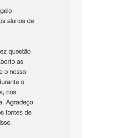
ngelo 
os alunos de 
fez questão 
aberto as 
e o nosso 
urante o 
s, nos 
ma. Agradeço 
s fontes de 
isse.