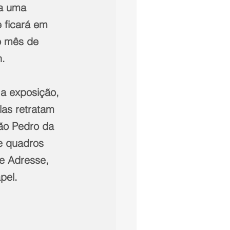
a uma 
 ficará em 
o mês de 
h.
 a exposição, 
las retratam 
São Pedro da 
e quadros 
e Adresse, 
pel. 