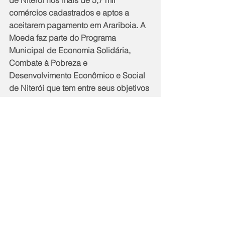
comércios cadastrados e aptos a 
aceitarem pagamento em Arariboia. A 
Moeda faz parte do Programa 
Municipal de Economia Solidária, 
Combate à Pobreza e 
Desenvolvimento Econômico e Social 
de Niterói que tem entre seus objetivos 
o combate às desigualdades sociais e 
a possibilidade de se produzir e 
consumir dentro de um bairro ou 
município.
Os beneficiários da Moeda Social 
Arariboia são famílias cadastradas no 
CadÚnico que se enquadram na 
definição de vulnerabilidade social de 
acordo com a faixa de renda. O valor 