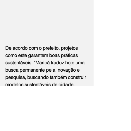
De acordo com o prefeito, projetos 
como este garantem boas práticas 
sustentáveis. “Maricá traduz hoje uma 
busca permanente pela inovação e 
pesquisa, buscando também construir 
modelos sustentáveis de cidade. 
Temos aqui uma cultura local muito 
desenvolvida do camarão e, com esse 
trabalho realizado pela Codemar, 
conseguimos avançar na cultura 
pesqueira do camarão, construindo 
um exemplo de que é possível 