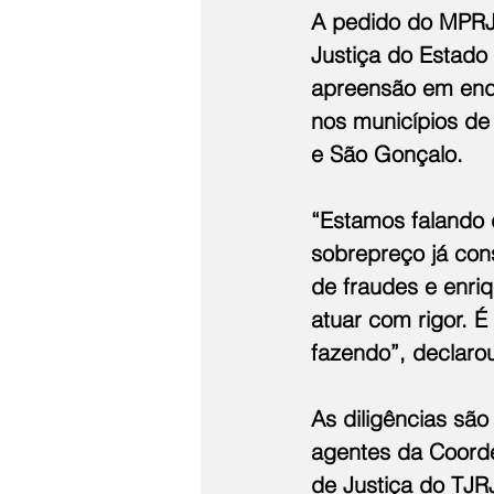
A pedido do MPRJ,
Justiça do Estado
apreensão em ender
nos municípios de 
e São Gonçalo.
“Estamos falando 
sobrepreço já con
de fraudes e enriq
atuar com rigor. 
fazendo”, declaro
As diligências sã
agentes da Coorde
de Justiça do TJRJ