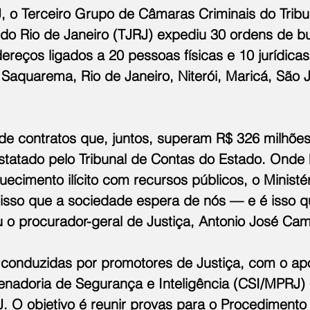
 o Terceiro Grupo de Câmaras Criminais do Tribu
 do Rio de Janeiro (TJRJ) expediu 30 ordens de b
eços ligados a 20 pessoas físicas e 10 jurídicas,
Saquarema, Rio de Janeiro, Niterói, Maricá, São J
de contratos que, juntos, superam R$ 326 milhõe
statado pelo Tribunal de Contas do Estado. Onde 
uecimento ilícito com recursos públicos, o Ministér
É isso que a sociedade espera de nós — e é isso 
u o procurador-geral de Justiça, Antonio José Ca
o conduzidas por promotores de Justiça, com o ap
nadoria de Segurança e Inteligência (CSI/MPRJ) e
. O objetivo é reunir provas para o Procedimento