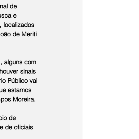
nal de 
usca e 
 localizados 
oão de Meriti 
s, alguns com 
houver sinais 
io Público vai 
que estamos 
mpos Moreira.
oio de 
 de oficiais 
 