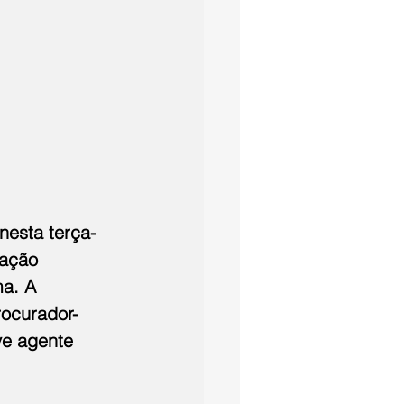
nesta terça-
zação 
a. A 
rocurador-
ve agente 