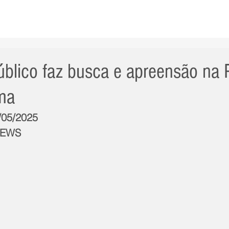
AS NOTÍCIAS
GERAL
CIDADE
POLÍTICA
INT
úblico faz busca e apreensão na P
ma
3/05/2025
NEWS