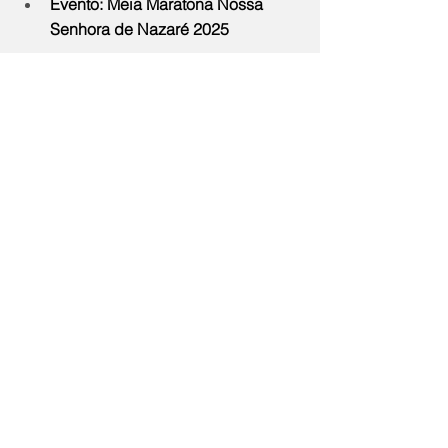
Evento: Meia Maratona Nossa 
Senhora de Nazaré 2025
Data: 14 de setembro de 2025 
(domingo)
Distâncias: 3km (caminhada), 8km 
e 21km (corridas)
Local da largada/chegada: Av. 
Ministro Salgado Filho, 340 – 
Saquarema/RJ
Inscrições: até 29/08/2025 ou 
enquanto houver vagas – no 
link 
Esporte Corrida
Valor da inscrição: a partir de R$ 