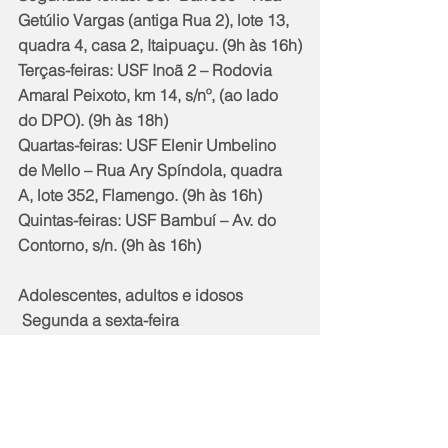
Getúlio Vargas (antiga Rua 2), lote 13,
quadra 4, casa 2, Itaipuaçu. (9h às 16h)
Terças-feiras: USF Inoã 2 – Rodovia 
Amaral Peixoto, km 14, s/nº, (ao lado 
do DPO). (9h às 18h)
Quartas-feiras: USF Elenir Umbelino 
de Mello – Rua Ary Spíndola, quadra 
A, lote 352, Flamengo. (9h às 16h)
Quintas-feiras: USF Bambuí – Av. do 
Contorno, s/n. (9h às 16h)
Adolescentes, adultos e idosos
 Segunda a sexta-feira
 – USF Central: Rua Clímaco Pereira, 
nº 241, Centro. (9h às 18h)
 – USF Jardim Atlântico: Rua 36, lote 
01, quadra 206, Itaipuaçu. (9h às 18h)
 – USF Marinelândia: Rua 09, quadra 